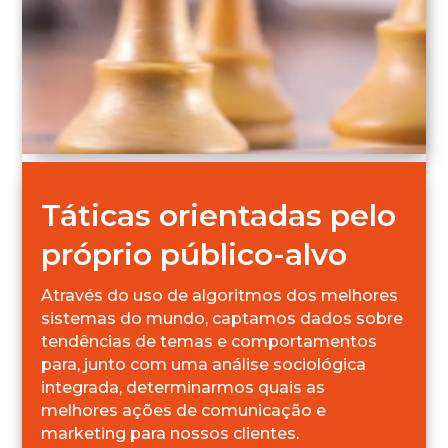
Táticas orientadas pelo
próprio público-alvo
Através do uso de algoritmos dos melhores
sistemas do mundo, captamos dados sobre
tendências de temas e comportamentos
para, junto com uma análise sociológica
integrada, determinarmos quais as
melhores ações de comunicação e
marketing para nossos clientes.